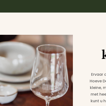
Ervaar 
Hoeve D
kleine,
met heer
kunt u h