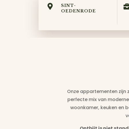

SINT-
OEDENRODE
Onze appartementen zijn zo
perfecte mix van moderne
woonkamer, keuken en ba
v
Ontbijt is niet stan