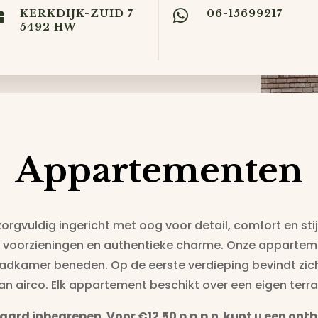

KERKDIJK-ZUID 7

06-15699217
5492 HW
Appartementen
rgvuldig ingericht met oog voor detail, comfort en stij
 voorzieningen en authentieke charme. Onze appartemen
dkamer beneden. Op de eerste verdieping bevindt zic
an airco. Elk appartement beschikt over een eigen terra
daard inbegrepen. Voor €12.50 p.p.p.n. kunt u een ont