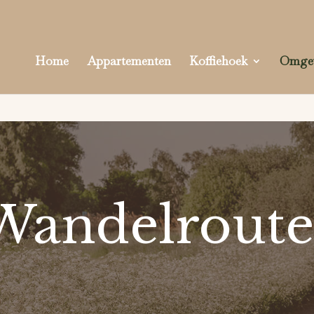
Home
Appartementen
Koffiehoek
Omge
Wandelroute