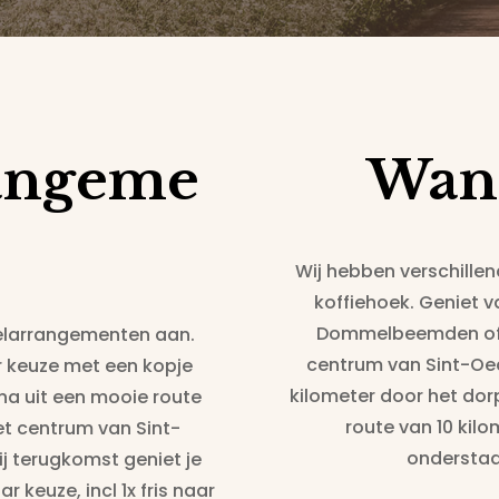
angeme
Wan
Wij hebben verschille
koffiehoek. Geniet v
Dommelbeemden of l
delarrangementen aan.
centrum van Sint-Oed
r keuze met een kopje
kilometer door het dor
rna uit een mooie route
route van 10 kilo
het centrum van Sint-
onderstaa
ij terugkomst geniet je
 keuze, incl 1x fris naar