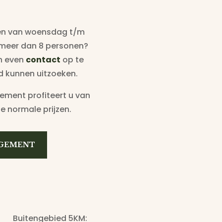
en van woensdag t/m
 meer dan 8 personen?
an even
contact
op te
d kunnen uitzoeken.
gement profiteert u van
e normale prijzen.
GEMENT
Buitengebied 5KM: